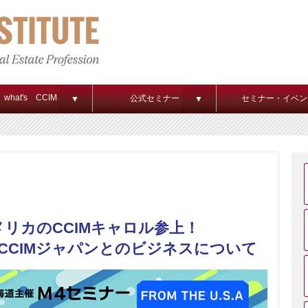
what's CCIM
公式セミナー
セミナー・イベン
▼
▼
メリカのCCIMキャロル参上！
CCIMジャパンとのビジネスについて