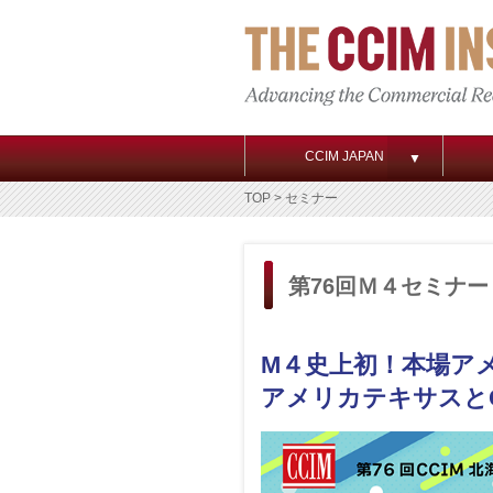
CCIM JAPAN
▼
TOP
> セミナー
第76回Ｍ４セミナー
M４史上初！本場ア
アメリカテキサスと