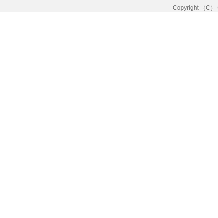
Copyright （C） C