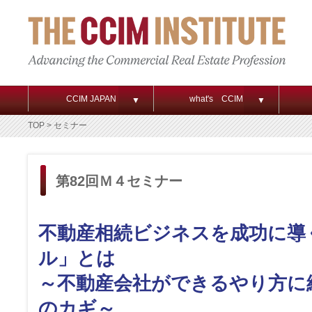
CCIM JAPAN
what's CCIM
▼
▼
TOP
> セミナー
第82回Ｍ４セミナー
不動産相続ビジネスを成功に導
ル」とは
～不動産会社ができるやり方に
のカギ～